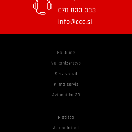
070 833 333
info@ccc.si
Po Gume
Vulkanizerstvo
Servis vozil
Klima servis
Avtooptika 3D
Platišča
Akumulatorji