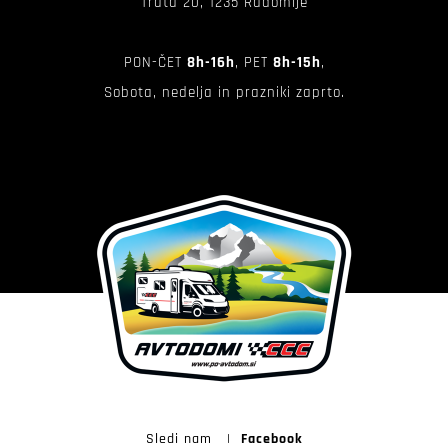
Trata 20, 1235 Radomlje
PON-ČET
8h-16h
, PET
8h-15h
,
Sobota, nedelja in prazniki zaprto.
Sledi nam
|
Facebook