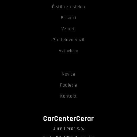
Čistilo za steklo
Brisalci
Vzmeti
Predelava vozil
Avtovleka
Novice
Podjetje
Kontakt
CarCenterCerar
Jure Cerar s.p.