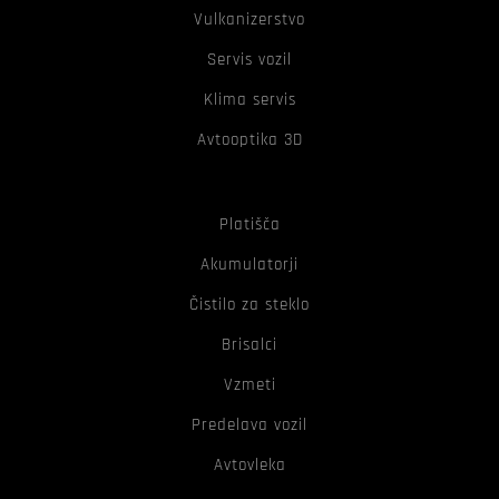
Vulkanizerstvo
Servis vozil
Klima servis
Avtooptika 3D
Platišča
Akumulatorji
Čistilo za steklo
Brisalci
Vzmeti
Predelava vozil
Avtovleka