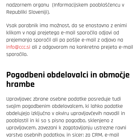
nadzornem organu (Informacijskem pooblaščencu v
Republiki Sloveniji).
Vsak porabnik ima možnost, da se enostavno z enimi
klikom v nogi prejetega e-mail sporočila odjavi od
prejemanja sporočil ali pa pošlje e-mail z odjavo na
info@ccc.si
ali z odgovorom na konkretno prejeto e-mail
sporočilo.
Pogodbeni obdelovalci in območje
hrambe
Upravljavec zbrane osebne podatke posreduje tudi
svojim pogodbenim obdelovalcem, ki lahko podatke
obdelujejo izključno v okviru upravljavčevih navodil in
pooblastil in ki so s pisno pogodbo, sklenjeno z
upravljavcem, zavezani k zagotavljanju ustrezne ravni
varstva osebnih podatkov, in sicer: za CRM, e-mail