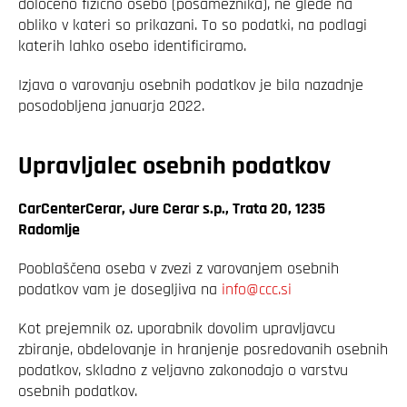
določeno fizično osebo (posameznika), ne glede na
obliko v kateri so prikazani. To so podatki, na podlagi
katerih lahko osebo identificiramo.
Izjava o varovanju osebnih podatkov je bila nazadnje
posodobljena januarja 2022.
Upravljalec osebnih podatkov
CarCenterCerar, Jure Cerar s.p., Trata 20, 1235
Radomlje
Pooblaščena oseba v zvezi z varovanjem osebnih
podatkov vam je dosegljiva na
info@ccc.si
Kot prejemnik oz. uporabnik dovolim upravljavcu
zbiranje, obdelovanje in hranjenje posredovanih osebnih
podatkov, skladno z veljavno zakonodajo o varstvu
osebnih podatkov.