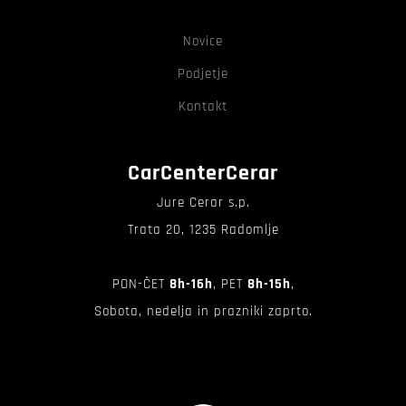
Novice
Podjetje
Kontakt
CarCenterCerar
Jure Cerar s.p.
Trata 20, 1235 Radomlje
PON-ČET
8h-16h
, PET
8h-15h
,
Sobota, nedelja in prazniki zaprto.