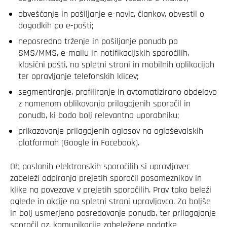
obveščanje in pošiljanje e-novic, člankov, obvestil o
dogodkih po e-pošti;
neposredno trženje in pošiljanje ponudb po
SMS/MMS, e-mailu in notifikacijskih sporočilih,
klasični pošti, na spletni strani in mobilnih aplikacijah
ter opravljanje telefonskih klicev;
segmentiranje, profiliranje in avtomatizirano obdelavo
z namenom oblikovanja prilagojenih sporočil in
ponudb, ki bodo bolj relevantna uporabniku;
prikazovanje prilagojenih oglasov na oglaševalskih
platformah (Google in Facebook).
Ob poslanih elektronskih sporočilih si upravljavec
zabeleži odpiranja prejetih sporočil posameznikov in
klike na povezave v prejetih sporočilih. Prav tako beleži
oglede in akcije na spletni strani upravljavca. Za boljše
in bolj usmerjeno posredovanje ponudb, ter prilagajanje
sporočil oz. komunikacije zabeležene podatke