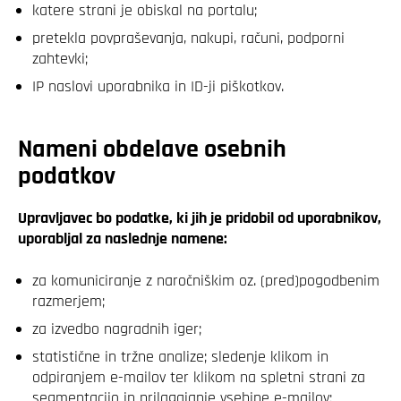
katere strani je obiskal na portalu;
pretekla povpraševanja, nakupi, računi, podporni
zahtevki;
IP naslovi uporabnika in ID-ji piškotkov.
Nameni obdelave osebnih
podatkov
Upravljavec bo podatke, ki jih je pridobil od uporabnikov,
uporabljal za naslednje namene:
za komuniciranje z naročniškim oz. (pred)pogodbenim
razmerjem;
za izvedbo nagradnih iger;
statistične in tržne analize; sledenje klikom in
odpiranjem e-mailov ter klikom na spletni strani za
segmentacijo in prilagajanje vsebine e-mailov;