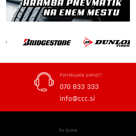
Potrebujete pomoč?
070 833 333
info@ccc.si
Po Gume