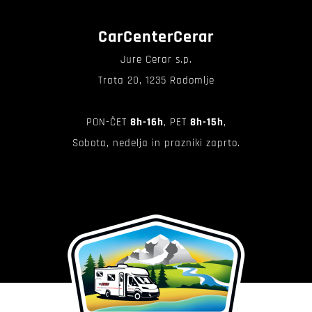
CarCenterCerar
Jure Cerar s.p.
Trata 20, 1235 Radomlje
PON-ČET
8h-16h
, PET
8h-15h
,
Sobota, nedelja in prazniki zaprto.