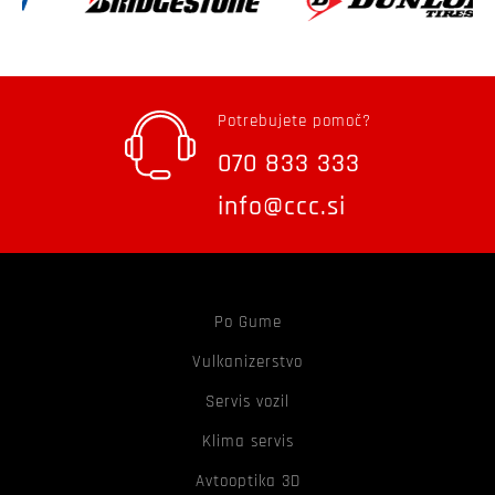
Potrebujete pomoč?
070 833 333
info@ccc.si
Po Gume
Vulkanizerstvo
Servis vozil
Klima servis
Avtooptika 3D