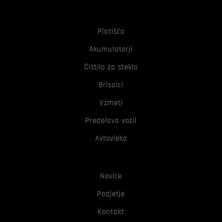
Platišča
Akumulatorji
Čistilo za steklo
Brisalci
Vzmeti
Predelava vozil
Avtovleka
Novice
Podjetje
Kontakt